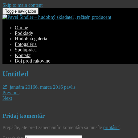
Skip to main content
Toggle navigation
O mne
Podklady
Hudobná galéria
Fotogaléria
Spolupráca
Kontakt
Boj proti rakovine
Untitled
25. januára 2016
6. marca 2016
pavlis
Previous
Next
Pridaj komentár
Prepáčte, ale pred zanechaním komentára sa musíte
prihlásiť
.