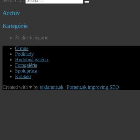
Search for:
Archív
Kategórie
Žiadne kategórie
O mne
Podklady
Hudobná galéria
Fotogaléria
Spolupráca
Kontakt
Created with ♥ by
reklamné.sk
|
Portent.sk improving SEO