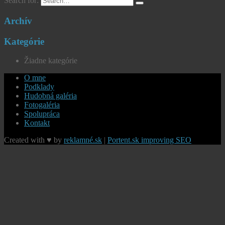
Search for:
Archív
Kategórie
Žiadne kategórie
O mne
Podklady
Hudobná galéria
Fotogaléria
Spolupráca
Kontakt
Created with ♥ by
reklamné.sk
|
Portent.sk improving SEO