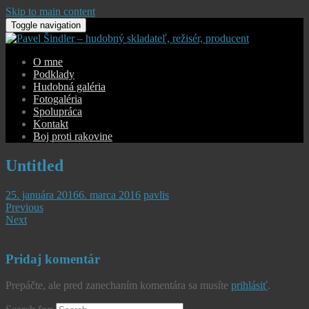
Skip to main content
Toggle navigation
O mne
Podklady
Hudobná galéria
Fotogaléria
Spolupráca
Kontakt
Boj proti rakovine
Untitled
25. januára 2016
6. marca 2016
pavlis
Previous
Next
Pridaj komentár
Prepáčte, ale pred zanechaním komentára sa musíte
prihlásiť
.